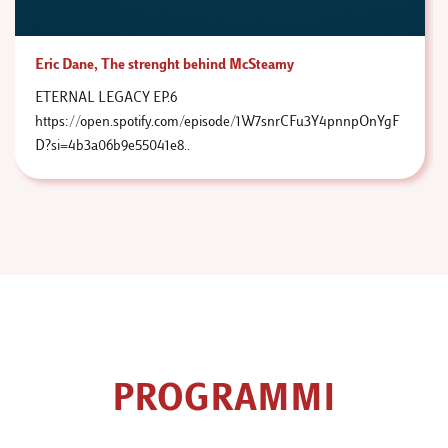
Eric Dane, The strenght behind McSteamy
ETERNAL LEGACY EP.6
https://open.spotify.com/episode/1W7snrCFu3Y4pnnpOnYgF
D?si=4b3a06b9e55041e8..
PROGRAMMI