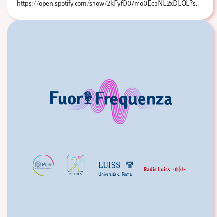
https://open.spotify.com/show/2kFyfD07mo0EcpNL2xDLOL?s..